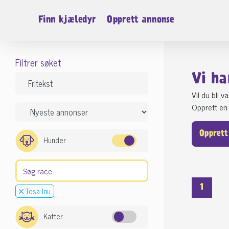
Finn kjæledyr
Opprett annonse
Filtrer søket
Vi ha
Vil du bli 
Opprett en 
Opprett
Hunder
1
Tosa Inu
Katter