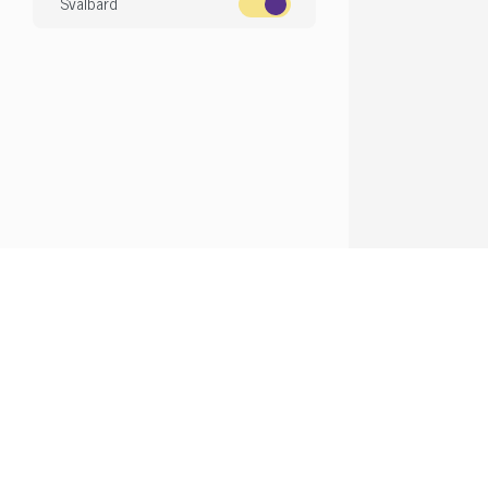
Svalbard
Om Dyreportal.com
Finn dit
Kontakt oss
Finn din ny