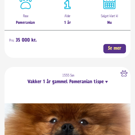
Rase
Alder
Salget klart kl
Pomeranian
1 år
Nu
Pris:
35 000 kr.
Se mer
1555 Son
Vakker 1 år gammel Pomeranian tispe ♥️