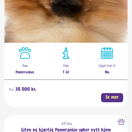
Rase
Alder
Salget klart kl
Pomeranian
1 år
Nu
Pris:
30 000 kr.
Se mer
470 Oslo
Liten og kjærlig Pomeranian søker nytt hjem