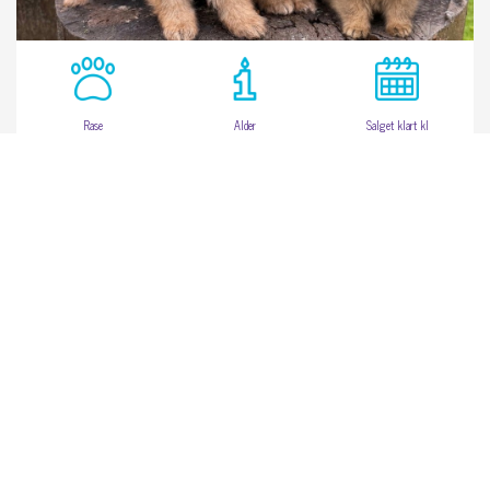
Rase
Alder
Salget klart kl
Pomeranian
3 mdr.
Nu
Pris:
23 000 kr.
Se mer
1827 Hobøl
Pomeranian tispe