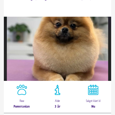
Rase
Alder
Salget klart kl
Pomeranian
3 år
Nu