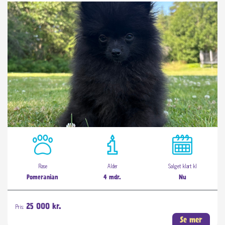
Rase
Alder
Salget klart kl
Pomeranian
4 mdr.
Nu
Pris:
25 000 kr.
Se mer