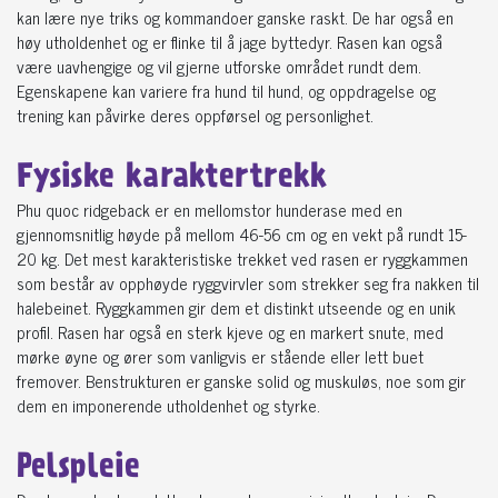
kan lære nye triks og kommandoer ganske raskt. De har også en
høy utholdenhet og er flinke til å jage byttedyr. Rasen kan også
være uavhengige og vil gjerne utforske området rundt dem.
Egenskapene kan variere fra hund til hund, og oppdragelse og
trening kan påvirke deres oppførsel og personlighet.
Fysiske karaktertrekk
Phu quoc ridgeback er en mellomstor hunderase med en
gjennomsnitlig høyde på mellom 46-56 cm og en vekt på rundt 15-
20 kg. Det mest karakteristiske trekket ved rasen er ryggkammen
som består av opphøyde ryggvirvler som strekker seg fra nakken til
halebeinet. Ryggkammen gir dem et distinkt utseende og en unik
profil. Rasen har også en sterk kjeve og en markert snute, med
mørke øyne og ører som vanligvis er stående eller lett buet
fremover. Benstrukturen er ganske solid og muskuløs, noe som gir
dem en imponerende utholdenhet og styrke.
Pelspleie