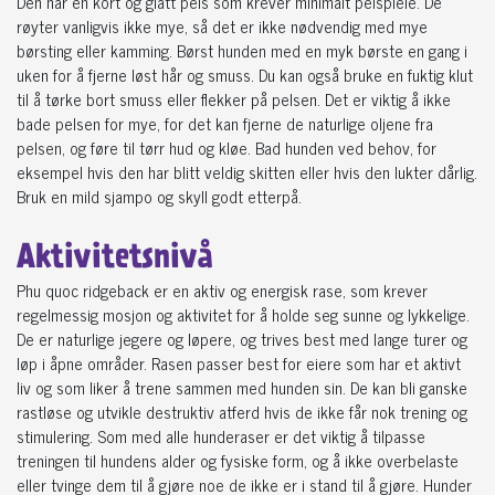
Den har en kort og glatt pels som krever minimalt pelspleie. De
røyter vanligvis ikke mye, så det er ikke nødvendig med mye
børsting eller kamming. Børst hunden med en myk børste en gang i
uken for å fjerne løst hår og smuss. Du kan også bruke en fuktig klut
til å tørke bort smuss eller flekker på pelsen. Det er viktig å ikke
bade pelsen for mye, for det kan fjerne de naturlige oljene fra
pelsen, og føre til tørr hud og kløe. Bad hunden ved behov, for
eksempel hvis den har blitt veldig skitten eller hvis den lukter dårlig.
Bruk en mild sjampo og skyll godt etterpå.
Aktivitetsnivå
Phu quoc ridgeback er en aktiv og energisk rase, som krever
regelmessig mosjon og aktivitet for å holde seg sunne og lykkelige.
De er naturlige jegere og løpere, og trives best med lange turer og
løp i åpne områder. Rasen passer best for eiere som har et aktivt
liv og som liker å trene sammen med hunden sin. De kan bli ganske
rastløse og utvikle destruktiv atferd hvis de ikke får nok trening og
stimulering. Som med alle hunderaser er det viktig å tilpasse
treningen til hundens alder og fysiske form, og å ikke overbelaste
eller tvinge dem til å gjøre noe de ikke er i stand til å gjøre. Hunder