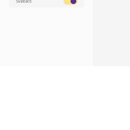
Svalbard
Om Dyreportal.com
Finn dit
Kontakt oss
Finn din ny