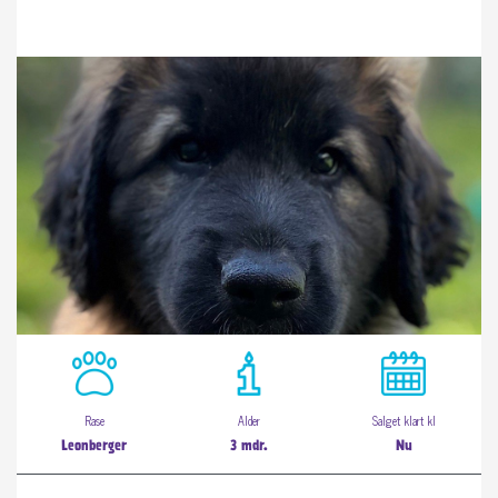
Rase
Alder
Salget klart kl
Leonberger
3 mdr.
Nu