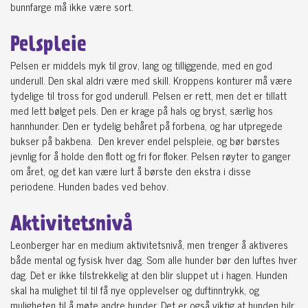
bunnfarge må ikke være sort.
Pelspleie
Pelsen er middels myk til grov, lang og tilliggende, med en god
underull. Den skal aldri være med skill. Kroppens konturer må være
tydelige til tross for god underull. Pelsen er rett, men det er tillatt
med lett bølget pels. Den er krage på hals og bryst, særlig hos
hannhunder. Den er tydelig behåret på forbena, og har utpregede
bukser på bakbena. Den krever endel pelspleie, og bør børstes
jevnlig for å holde den flott og fri for floker. Pelsen røyter to ganger
om året, og det kan være lurt å børste den ekstra i disse
periodene. Hunden bades ved behov.
Aktivitetsnivå
Leonberger har en medium aktivitetsnivå, men trenger å aktiveres
både mental og fysisk hver dag.
Som alle hunder bør den luftes hver
dag. Det er ikke tilstrekkelig at den blir sluppet ut i hagen. Hunden
skal ha mulighet til til få nye opplevelser og duftinntrykk, og
muligheten til å møte andre hunder. Det er også viktig at hunden bilr