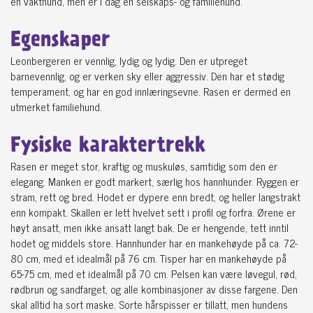
en vakthund, men er i dag en selskaps- og familiehund.
Egenskaper
Leonbergeren er vennlig, lydig og lydig. Den er utpreget
barnevennlig, og er verken sky eller aggressiv. Den har et stødig
temperament, og har en god innlæringsevne. Rasen er dermed en
utmerket familiehund.
Fysiske karaktertrekk
Rasen er meget stor, kraftig og muskuløs, samtidig som den er
elegang. Manken er godt markert, særlig hos hannhunder. Ryggen er
stram, rett og bred. Hodet er dypere enn bredt, og heller langstrakt
enn kompakt. Skallen er lett hvelvet sett i profil og forfra. Ørene er
høyt ansatt, men ikke ansatt langt bak. De er hengende, tett inntil
hodet og middels store. Hannhunder har en mankehøyde på ca. 72-
80 cm, med et idealmål på 76 cm. Tisper har en mankehøyde på
65-75 cm, med et idealmål på 70 cm. Pelsen kan være løvegul, rød,
rødbrun og sandfarget, og alle kombinasjoner av disse fargene. Den
skal alltid ha sort maske. Sorte hårspisser er tillatt, men hundens