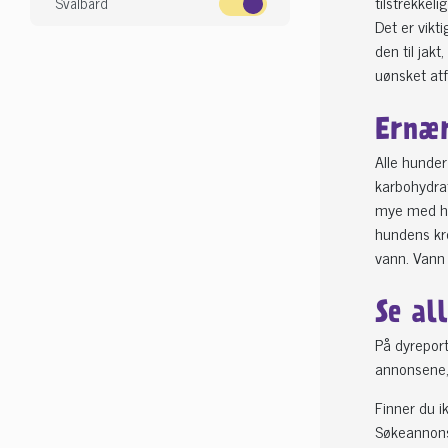
tilstrekkel
Svalbard
Det er vikt
den til jakt
uønsket atf
Ernær
Alle hunder
karbohydrat
mye med hen
hundens kro
vann. Vann 
Se al
På dyreport
annonsene, 
Finner du i
Søkeannonse