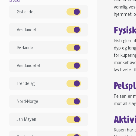
vennlig ves
Østlandet
hjemmet, o
Vestlandet
Fysis
Irish glen 
dyp og lang
Sørlandet
for kuperin
mankehøyde
Vestlandetet
lys hvete ti
Trøndelag
Pelsp
Pelsen er m
Nord-Norge
mot all sla
Jan Mayen
Aktiv
Rasen har e