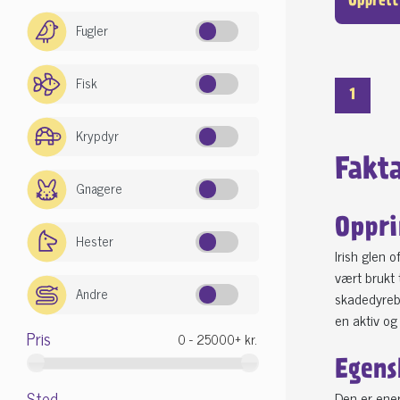
Opprett
Fugler
Fisk
1
Krypdyr
Fakta
Gnagere
Oppri
Hester
Irish glen 
vært brukt 
Andre
skadedyrebe
en aktiv og 
Pris
Egens
Sted
Den er ener