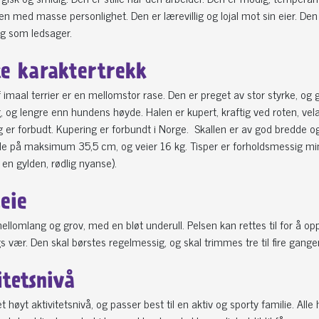
en med masse personlighet. Den er lærevillig og lojal mot sin eier. Den
g som ledsager.
ke karaktertrekk
of imaal terrier er en mellomstor rase. Den er preget av stor styrke, og 
, og lengre enn hundens høyde. Halen er kupert, kraftig ved roten, velans
g er forbudt. Kupering er forbundt i Norge. Skallen er av god bredde
 på maksimum 35,5 cm, og veier 16 kg. Tisper er forholdsmessig mind
l en gylden, rødlig nyanse).
leie
ellomlang og grov, med en bløt underull. Pelsen kan rettes til for å o
gs vær. Den skal børstes regelmessig, og skal trimmes tre til fire gange
itetsnivå
t høyt aktivitetsnivå, og passer best til en aktiv og sporty familie. All