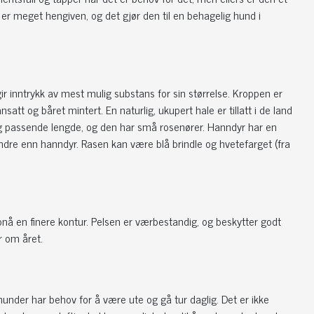
 er meget hengiven, og det gjør den til en behagelig hund i
gir inntrykk av mest mulig substans for sin størrelse. Kroppen er
att og båret mintert. En naturlig, ukupert hale er tillatt i de land
 og passende lengde, og den har små rosenører. Hanndyr har en
re enn hanndyr. Rasen kan være blå brindle og hvetefarget (fra
ppnå en finere kontur. Pelsen er værbestandig, og beskytter godt
r om året.
e hunder har behov for å være ute og gå tur daglig. Det er ikke