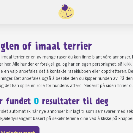
 glen of imaal terrier
of imaal terrier er en av mange raser du kan finne blant våre annonser.
ter her. Alle hunder er forskjellige, og har en egen personlighet, så kl
pe en valp anbefales det å kontakte raseklubben eller oppdretteren.
ninger. Det anbefales også å besøke den du kjøper hunden av. På den m
 og det kan spille en rolle for hundens atferd. Nederst på siden finner d
r fundet
0
resultater til deg
varslet automatisk når nye annonser blir lagt til som samsvarer med søk
kjæledyrseagent basert på søkekriteriene dine ved å klikke på knappe