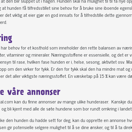
ig at den blir sluppet ut i hagen. Hunden skal ha mulighet til til få nye
ig at hunden få tilfredsstillet sine behov for å bruke sine iboende ege
, er det viktig at eier gjør en god innsats for å tilfredstille dette gjen
erd.
ing
 har behov for et kosthold som inneholder den rette balansen av nærings
er, vitaminer og mineraler. Næringsstoffene er essensielle, og det er v
syn til rase, hvilken fase hunden er i, helse, sesong, aktivitet osv. M
pp om den virker for tykk. Er den for tykk skal den ha mindre mat og me
er det aller viktigste næringsstoffet. En væsketap på 15 % kan være d
le våre annonser
al.com kan du finne annonser av mange ulike hunderaser. Kanskje du e
og bli kjent med alle de søte hundene som bor rundt omkring i landet
kke den hunden du hadde sett for deg, kan du opprette en annonse hv
n gir potensielle selgere mulighet til å se dine ønsker, og til å ta d