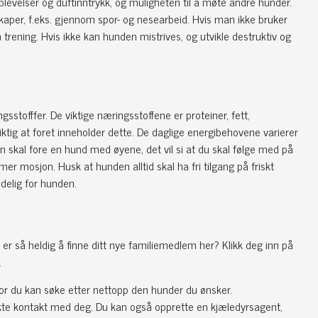
 opplevelser og duftinntrykk, og muligheten til å møte andre hunder.
nskaper, f.eks. gjennom spor- og nesearbeid. Hvis man ikke bruker
nom trening. Hvis ikke kan hunden mistrives, og utvikle destruktiv og
stofffer. De viktige næringsstoffene er proteiner, fett,
iktig at foret inneholder dette. De daglige energibehovene varierer
an skal fore en hund med øyene, det vil si at du skal følge med på
r mosjon. Husk at hunden alltid skal ha fri tilgang på friskt
ødelig for hunden.
r så heldig å finne ditt nye familiemedlem her? Klikk deg inn på
.
or du kan søke etter nettopp den hunder du ønsker.
irekte kontakt med deg. Du kan også opprette en kjæledyrsagent,