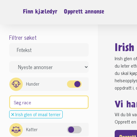
Finn kjæledyr
Opprett annonse
Filtrer søket
Irish
Irish glen 
du leter et
du skal kjø
helseopplys
Hunder
oppdratt i,
Vi ha
Vil du bli 
Irish glen of imaal terrier
Opprett en 
Katter