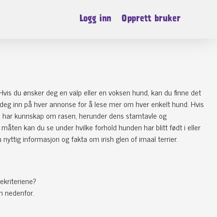
Logg inn
Opprett bruker
 Hvis du ønsker deg en valp eller en voksen hund, kan du finne det
ikk deg inn på hver annonse for å lese mer om hver enkelt hund. Hvis
 De har kunnskap om rasen, herunder dens stamtavle og
åten kan du se under hvilke forhold hunden har blitt født i eller
u nyttig informasjon og fakta om irish glen of imaal terrier.
ekriteriene?
n nedenfor.