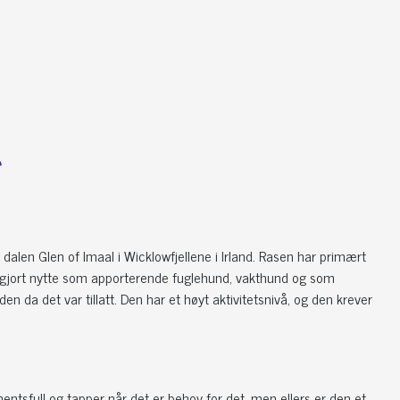
r
r dalen Glen of Imaal i Wicklowfjellene i Irland. Rasen har primært
 den gjort nytte som apporterende fuglehund, vakthund og som
 da det var tillatt. Den har et høyt aktivitetsnivå, og den krever
entsfull og tapper når det er behov for det, men ellers er den et