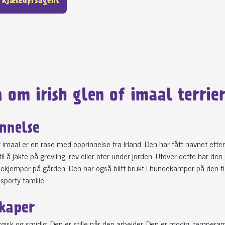
 kjæledyrsagent
 om irish glen of imaal terrie
nnelse
of imaal er en rase med opprinnelse fra Irland. Den har fått navnet ette
til å jakte på grevling, rev eller oter under jorden. Utover dette har
kjemper på gården. Den har også blitt brukt i hundekamper på den tiden
sporty familie.
kaper
gisk og smidig. Den er stille når den arbeider. Den er modig, temperam