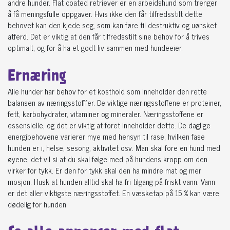
andre hunder. Flat coated retriever er en arbeidshund som trenger
å få meningsfulle oppgaver. Hvis ikke den får tilfredsstilt dette
behovet kan den kjede seg, som kan føre til destruktiv og uønsket
atferd. Det er viktig at den får tilfredsstilt sine behov for å trives
optimalt, og for å ha et godt liv sammen med hundeeier.
Ernæring
Alle hunder har behov for et kosthold som inneholder den rette
balansen av næringsstofffer. De viktige næringsstoffene er proteiner,
fett, karbohydrater, vitaminer og mineraler. Næringsstoffene er
essensielle, og det er viktig at foret inneholder dette. De daglige
energibehovene varierer mye med hensyn til rase, hvilken fase
hunden er i, helse, sesong, aktivitet osv. Man skal fore en hund med
øyene, det vil si at du skal følge med på hundens kropp om den
virker for tykk. Er den for tykk skal den ha mindre mat og mer
mosjon. Husk at hunden alltid skal ha fri tilgang på friskt vann. Vann
er det aller viktigste næringsstoffet. En væsketap på 15 % kan være
dødelig for hunden.