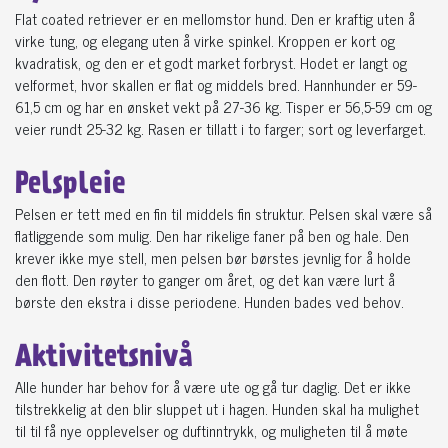
Flat coated retriever er en mellomstor hund. Den er kraftig uten å
virke tung, og elegang uten å virke spinkel. Kroppen er kort og
kvadratisk, og den er et godt market forbryst. Hodet er langt og
velformet, hvor skallen er flat og middels bred. Hannhunder er 59-
61,5 cm og har en ønsket vekt på 27-36 kg. Tisper er 56,5-59 cm og
veier rundt 25-32 kg. Rasen er tillatt i to farger; sort og leverfarget.
Pelspleie
Pelsen er tett med en fin til middels fin struktur. Pelsen skal være så
flatliggende som mulig. Den har rikelige faner på ben og hale. Den
krever ikke mye stell, men pelsen bør børstes jevnlig for å holde
den flott. Den røyter to ganger om året, og det kan være lurt å
børste den ekstra i disse periodene. Hunden bades ved behov.
Aktivitetsnivå
Alle hunder har behov for å være ute og gå tur daglig. Det er ikke
tilstrekkelig at den blir sluppet ut i hagen. Hunden skal ha mulighet
til til få nye opplevelser og duftinntrykk, og muligheten til å møte