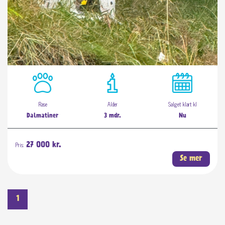
Rase
Alder
Salget klart kl
Dalmatiner
3 mdr.
Nu
Pris:
27 000 kr.
Se mer
1