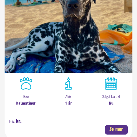
Rase
Alder
Salget klart kl
Dalmatiner
1 år
Nu
Pris:
kr.
Se mer