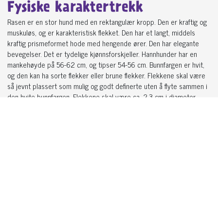
Fysiske karaktertrekk
Rasen er en stor hund med en rektangulær kropp. Den er kraftig og
muskuløs, og er karakteristisk flekket. Den har et langt, middels
kraftig prismeformet hode med hengende ører. Den har elegante
bevegelser. Det er tydelige kjønnsforskjeller. Hannhunder har en
mankehøyde på 56-62 cm, og tipser 54-56 cm. Bunnfargen er hvit,
og den kan ha sorte flekker eller brune flekker. Flekkene skal være
så jevnt plassert som mulig og godt definerte uten å flyte sammen i
den hvite bunnfargen. Flekkene skal være ca. 2-3 cm i diameter.
Flekkene på hodet og bena er mindre enn flekkene på kroppen. Det
er også ønskelig at halen er flekket.
Pelspleie
Dalmatineren har en kort, skinnende, hard og tett pels over hele
kroppen. Pelsen er lettstelt, og bades ved behov. Børstes ekstra
når pelsen feller.
Aktivitetsnivå