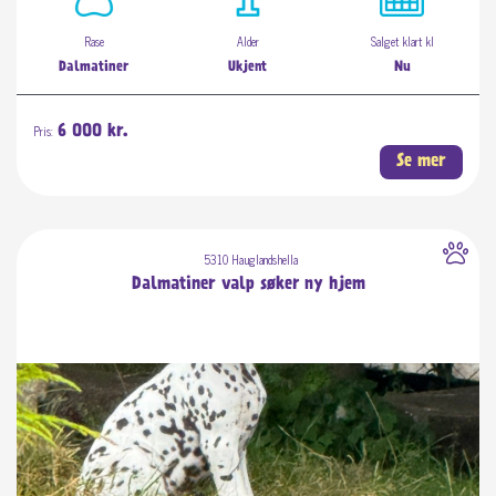
Rase
Alder
Salget klart kl
Dalmatiner
Ukjent
Nu
Pris:
6 000 kr.
Se mer
5310 Hauglandshella
Dalmatiner valp søker ny hjem