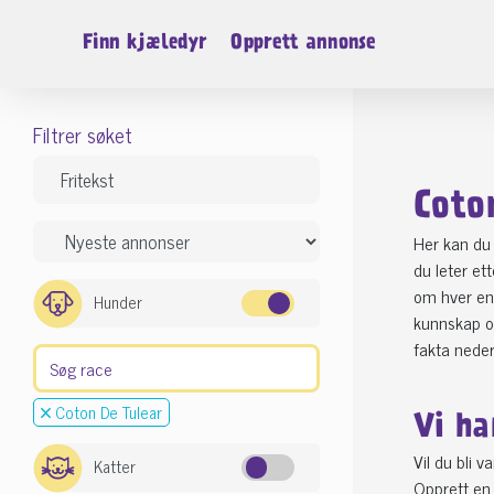
Finn kjæledyr
Opprett annonse
Filtrer søket
Coto
Her kan du 
du leter et
om hver enk
Hunder
kunnskap om
fakta neder
Coton De Tulear
Vi ha
Vil du bli 
Katter
Opprett en 