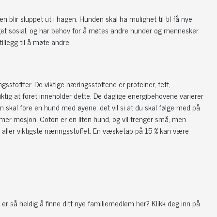
en blir sluppet ut i hagen. Hunden skal ha mulighet til til få nye
get sosial, og har behov for å møtes andre hunder og mennesker.
illegg til å møte andre.
stofffer. De viktige næringsstoffene er proteiner, fett,
iktig at foret inneholder dette. De daglige energibehovene varierer
an skal fore en hund med øyene, det vil si at du skal følge med på
mer mosjon. Coton er en liten hund, og vil trenger små, men
et aller viktigste næringsstoffet. En væsketap på 15 % kan være
r så heldig å finne ditt nye familiemedlem her? Klikk deg inn på
.