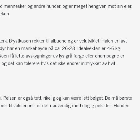
med mennesker og andre hunder, og er meget hengiven mot sin eier.
leken.
rk. Brystkasen rekker til albuene og er velutviklet. Halen er lavt
nndyr har en mankehøyde på ca. 26-28. Idealvekten er 4-6 kg.
Noen få lette avskygninger av lys grå farge eller champagne er
g det kan tolerere hvis det ikke endrer inntrykket av hvit
i. Pelsen er også tett, rikelig og kan være lett bølget. De må børste
epels til voksenpels er det nødvendig med daglig pelsstell. Hunden