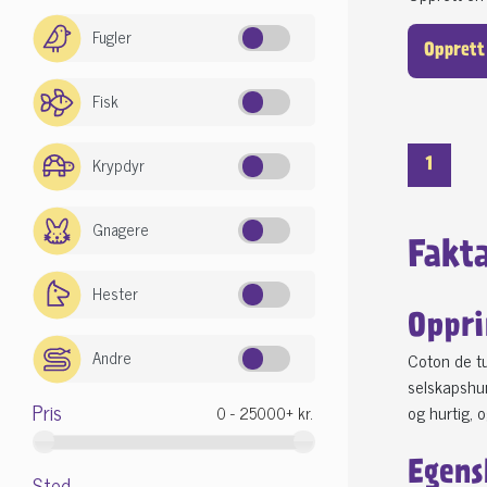
Fugler
Opprett
Fisk
Krypdyr
1
Gnagere
Fakt
Hester
Oppri
Andre
Coton de tu
selskapshun
Pris
og hurtig, 
Egens
Sted