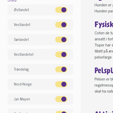
Hunden er g
Østlandet
Hunden pass
Vestlandet
Fysis
Coton de tu
ansatt i fo
Sørlandet
Tisper har 
tillatt på 
Vestlandetet
pelsefarge
Trøndelag
Pelsp
Pelsen er b
Nord-Norge
regelmessig
skal ha nat
Jan Mayen