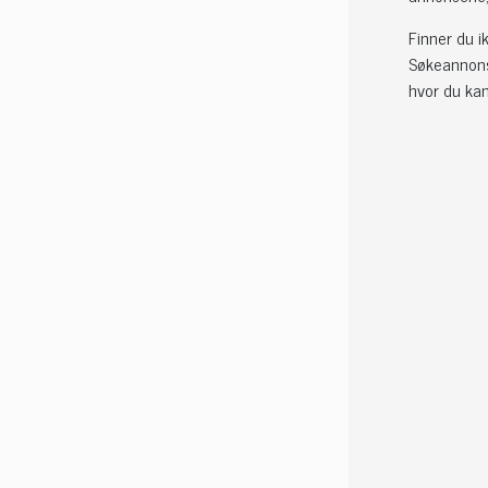
Finner du i
Søkeannonse
hvor du kan