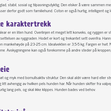
lad, stabil, sosial og tilpasningsdyktig. Den elsker å være sammen 
er derfor godt som familiehund. Coton er også hurtig, intelligent og 
ke karaktertrekk
lear er en liten hund. Overlinjen et meget lett konveks, og ryggen er ste
rtsettelsen av ryggraden. Hodet er kort og trekantet sett ovenfra. Ha
en mankehøyde på 23-25 cm. Idealvekten er 3,5-5 kg. Fargen er hvit. 
ørene. Avskygningene kan også forekomme på andre steder på kroppen, o
.
leie
løt og myk med bomullsaktiv struktur. Den skal aldri være hard eller str
 litt avhengig av hvilken pels hunden har. Når hunden skifter fra valp
urlig lang pels, og skal ikke klippes. Hunden bades ved behov.