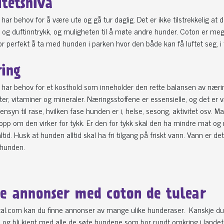
itetsnivå
har behov for å være ute og gå tur daglig. Det er ikke tilstrekkelig at d
 og duftinntrykk, og muligheten til å møte andre hunder. Coton er me
or perfekt å ta med hunden i parken hvor den både kan få luftet seg, i t
ing
 har behov for et kosthold som inneholder den rette balansen av nærings
er, vitaminer og mineraler. Næringsstoffene er essensielle, og det er v
syn til rase, hvilken fase hunden er i, helse, sesong, aktivitet osv. M
pp om den virker for tykk. Er den for tykk skal den ha mindre mat og 
tid. Husk at hunden alltid skal ha fri tilgang på friskt vann. Vann er d
r hunden.
le annonser med coton de tulear
al.com kan du finne annonser av mange ulike hunderaser. Kanskje du e
og bli kjent med alle de søte hundene som bor rundt omkring i landet