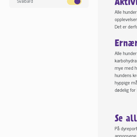
Svalbard
Aktiv
Alle hunder 
opplevelser
Det er derf
Ernær
Alle hunder
karbohydrat
mye med hen
hundens kro
hyppige mål
dødelig fo
Se al
På dyreport
annonsene, 