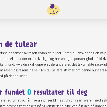
n de tulear
finne annonser av rasen coton de tulear. Enten du ønsker deg en valp 
ter her. Alle hunder er forskjellige, og har en egen personlighet, så kli
elt hund. Hvis du skal kjøpe en valp anbefales det å kontakte raseklu
 rasen og rasens helse. Hvis du vil lære litt mer om denne hunderase
st på denne siden.
r fundet
0
resultater til deg
varslet automatisk når nye annonser blir lagt til som samsvarer med søk
kjæledyrseagent basert på søkekriteriene dine ved å klikke på knappe