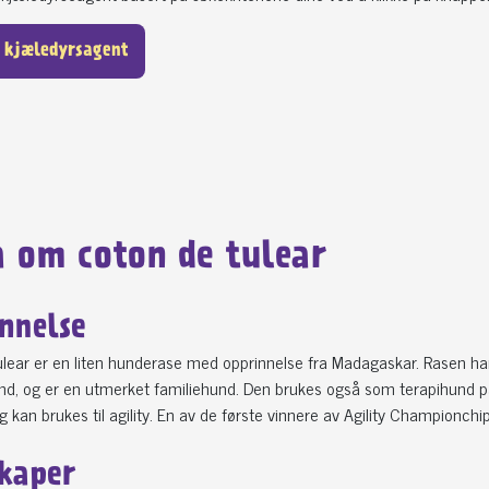
 kjæledyrsagent
a om coton de tulear
nnelse
lear er en liten hunderase med opprinnelse fra Madagaskar. Rasen har 
d, og er en utmerket familiehund. Den brukes også som terapihund på
og kan brukes til agility. En av de første vinnere av Agility Championchi
kaper