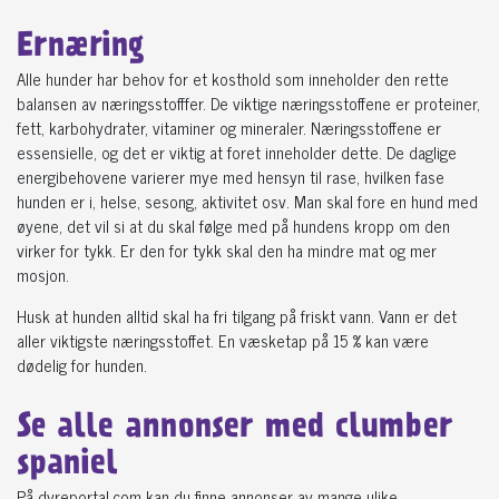
Ernæring
Alle hunder har behov for et kosthold som inneholder den rette
balansen av næringsstofffer. De viktige næringsstoffene er proteiner,
fett, karbohydrater, vitaminer og mineraler. Næringsstoffene er
essensielle, og det er viktig at foret inneholder dette. De daglige
energibehovene varierer mye med hensyn til rase, hvilken fase
hunden er i, helse, sesong, aktivitet osv. Man skal fore en hund med
øyene, det vil si at du skal følge med på hundens kropp om den
virker for tykk. Er den for tykk skal den ha mindre mat og mer
mosjon.
Husk at hunden alltid skal ha fri tilgang på friskt vann. Vann er det
aller viktigste næringsstoffet. En væsketap på 15 % kan være
dødelig for hunden.
Se alle annonser med clumber
spaniel
På dyreportal.com kan du finne annonser av mange ulike