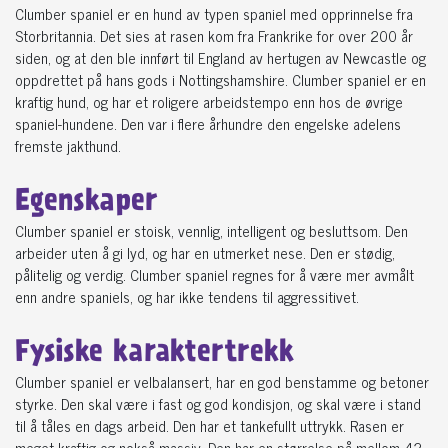
Clumber spaniel er en hund av typen spaniel med opprinnelse fra
Storbritannia. Det sies at rasen kom fra Frankrike for over 200 år
siden, og at den ble innført til England av hertugen av Newcastle og
oppdrettet på hans gods i Nottingshamshire. Clumber spaniel er en
kraftig hund, og har et roligere arbeidstempo enn hos de øvrige
spaniel-hundene. Den var i flere århundre den engelske adelens
fremste jakthund.
Egenskaper
Clumber spaniel er stoisk, vennlig, intelligent og besluttsom. Den
arbeider uten å gi lyd, og har en utmerket nese. Den er stødig,
pålitelig og verdig. Clumber spaniel regnes for å være mer avmålt
enn andre spaniels, og har ikke tendens til aggressitivet.
Fysiske karaktertrekk
Clumber spaniel er velbalansert, har en god benstamme og betoner
styrke. Den skal være i fast og god kondisjon, og skal være i stand
til å tåles en dags arbeid. Den har et tankefullt uttrykk. Rasen er
meget kraftig og nokså massiv. Den har en størrelse på mellom 42-