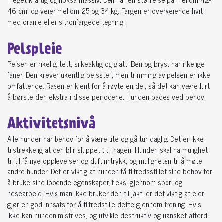
46 cm, og veier mellom 25 og 34 kg. Fargen er overveiende hvit
med oranje eller sitronfargede tegning.
Pelspleie
Pelsen er rikelig, tett, silkeaktig og glatt. Ben og bryst har rikelige
faner. Den krever ukentlig pelsstell, men trimming av pelsen er ikke
omfattende. Rasen er kjent for å røyte en del, så det kan være lurt
å børste den ekstra i disse periodene. Hunden bades ved behov.
Aktivitetsnivå
Alle hunder har behov for å være ute og gå tur daglig. Det er ikke
tilstrekkelig at den blir sluppet ut i hagen. Hunden skal ha mulighet
til til få nye opplevelser og duftinntrykk, og muligheten til å møte
andre hunder. Det er viktig at hunden få tilfredsstillet sine behov for
å bruke sine iboende egenskaper, f.eks. gjennom spor- og
nesearbeid. Hvis man ikke bruker den til jakt, er det viktig at eier
gjør en god innsats for å tilfredstille dette gjennom trening. Hvis
ikke kan hunden mistrives, og utvikle destruktiv og uønsket atferd.