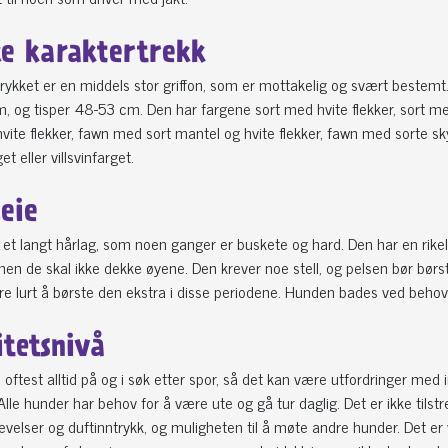
ke karaktertrekk
rykket er en middels stor griffon, som er mottakelig og svært bestemt
, og tisper 48-53 cm. Den har fargene sort med hvite flekker, sort m
ite flekker, fawn med sort mantel og hvite flekker, fawn med sorte skyg
et eller villsvinfarget.
leie
et langt hårlag, som noen ganger er buskete og hard. Den har en rikelig
en de skal ikke dekke øyene. Den krever noe stell, og pelsen bør børste
e lurt å børste den ekstra i disse periodene. Hunden bades ved beho
itetsnivå
oftest alltid på og i søk etter spor, så det kan være utfordringer med 
Alle hunder har behov for å være ute og gå tur daglig. Det er ikke tilstre
evelser og duftinntrykk, og muligheten til å møte andre hunder. Det er vi