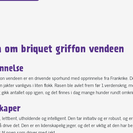
a om briquet griffon vendeen
nnelse
ffon vendeen er en drivende sporhund med opprinnelse fra Frankrike. De
n jakter vanligvis i liten flokk. Rasen ble avlet frem før 1.verdenskrig, 
 gikk antallet opp igjen, og det finnes i dag mange hunder rundt omkri
kaper
, lettbent, utholdende og intelligent. Den tar initiativ og er robust, og 
il å drive det. Den er en lidenskapelig jeger, og det er viktig at den ha
 til noen som driver med jakt.