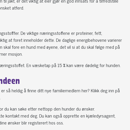
jakt, er det viktig at eier gjør en god innsats for å tilfredstille
ønsket atferd.
stofffer. De viktige næringsstoffene er proteiner, fett,
iktig at foret inneholder dette. De daglige energibehovene varierer
an skal fore en hund med øyene, det vil si at du skal følge med på
 mer mosjon.
te næringsstoffet. En væsketap på 15 % kan være dødelig for hunden.
endeen
r så heldig å finne ditt nye familiemedlem her? Klikk deg inn på
.
or du kan søke etter nettopp den hunder du ønsker.
irekte kontakt med deg. Du kan også opprette en kjæledyrsagent,
ine ønsker blir registerert hos oss.