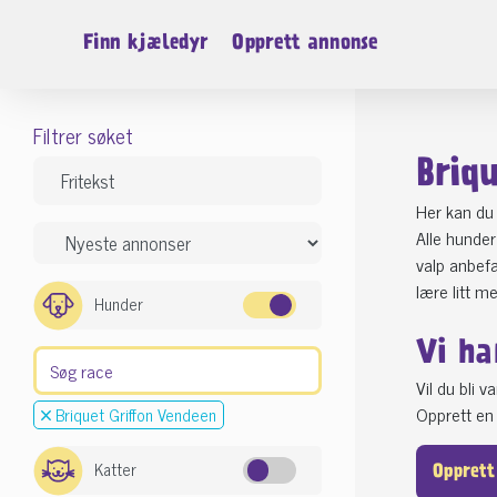
Finn kjæledyr
Opprett annonse
Filtrer søket
Briq
Her kan du 
Alle hunder
valp anbefa
lære litt m
Hunder
Vi ha
Vil du bli 
Opprett en 
Briquet Griffon Vendeen
Katter
Opprett