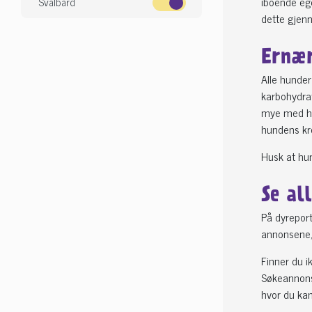
iboende ege
Svalbard
dette gjenn
Ernær
Alle hunder
karbohydrat
mye med hen
hundens kro
Husk at hun
Se al
På dyreport
annonsene, 
Finner du i
Søkeannonse
hvor du kan