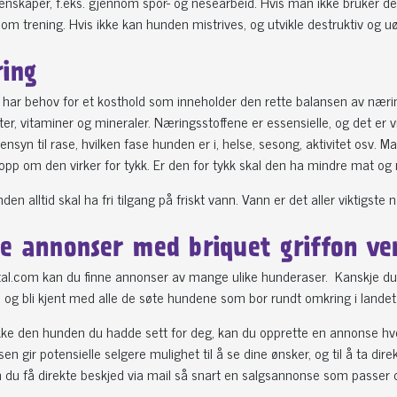
nskaper, f.eks. gjennom spor- og nesearbeid. Hvis man ikke bruker den til 
om trening. Hvis ikke kan hunden mistrives, og utvikle destruktiv og u
ing
 har behov for et kosthold som inneholder den rette balansen av nærings
er, vitaminer og mineraler. Næringsstoffene er essensielle, og det er v
syn til rase, hvilken fase hunden er i, helse, sesong, aktivitet osv. M
pp om den virker for tykk. Er den for tykk skal den ha mindre mat og
den alltid skal ha fri tilgang på friskt vann. Vann er det aller viktigs
le annonser med briquet griffon v
al.com kan du finne annonser av mange ulike hunderaser. Kanskje du e
og bli kjent med alle de søte hundene som bor rundt omkring i landet
kke den hunden du hadde sett for deg, kan du opprette en annonse hv
n gir potensielle selgere mulighet til å se dine ønsker, og til å ta d
 du få direkte beskjed via mail så snart en salgsannonse som passer d