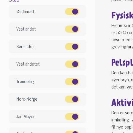
Østlandet
Fysis
Helhetsinnt
Vestlandet
er 50-55 cm
fawn med hv
grevlingfarg
Sørlandet
Pelsp
Vestlandetet
Den kan ha 
øyenbryn, m
Trøndelag
det kan vær
Nord-Norge
Aktiv
Den er som 
Jan Mayen
innkalling.
få nye oppl