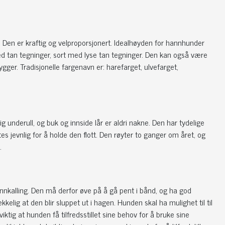
. Den er kraftig og velproporsjonert. Idealhøyden for hannhunder
ed tan tegninger, sort med lyse tan tegninger. Den kan også være
ger. Tradisjonelle fargenavn er: harefarget, ulvefarget,
 underull, og buk og innside lår er aldri nakne. Den har tydelige
s jevnlig for å holde den flott. Den røyter to ganger om året, og
v.
innkalling. Den må derfor øve på å gå pent i bånd, og ha god
kkelig at den blir sluppet ut i hagen. Hunden skal ha mulighet til til
ktig at hunden få tilfredsstillet sine behov for å bruke sine