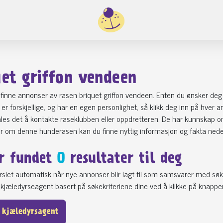
uet griffon vendeen
finne annonser av rasen briquet griffon vendeen. Enten du ønsker deg e
 er forskjellige, og har en egen personlighet, så klikk deg inn på hver
les det å kontakte raseklubben eller oppdretteren. De har kunnskap o
er om denne hunderasen kan du finne nyttig informasjon og fakta ned
r fundet
0
resultater til deg
varslet automatisk når nye annonser blir lagt til som samsvarer med søk
kjæledyrseagent basert på søkekriteriene dine ved å klikke på knappe
 kjæledyrsagent