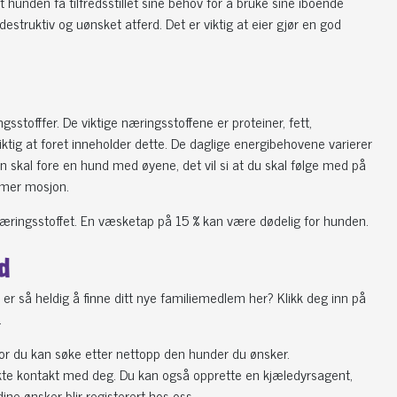
t hunden få tilfredsstillet sine behov for å bruke sine iboende
estruktiv og uønsket atferd. Det er viktig at eier gjør en god
stofffer. De viktige næringsstoffene er proteiner, fett,
iktig at foret inneholder dette. De daglige energibehovene varierer
an skal fore en hund med øyene, det vil si at du skal følge med på
 mer mosjon.
te næringsstoffet. En væsketap på 15 % kan være dødelig for hunden.
d
r så heldig å finne ditt nye familiemedlem her? Klikk deg inn på
.
or du kan søke etter nettopp den hunder du ønsker.
irekte kontakt med deg. Du kan også opprette en kjæledyrsagent,
ine ønsker blir registerert hos oss.