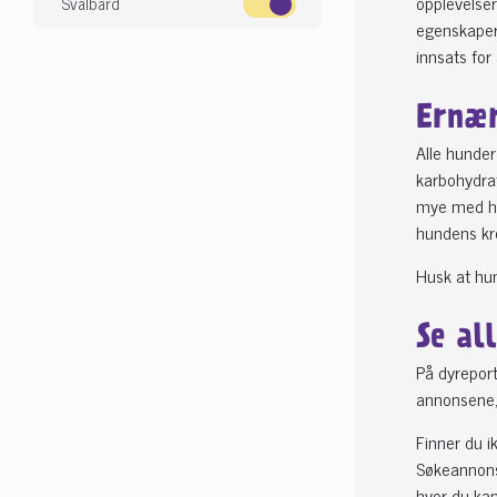
opplevelser
Svalbard
egenskaper.
innsats for
Ernær
Alle hunder
karbohydrat
mye med hen
hundens kro
Husk at hun
Se al
På dyreport
annonsene, 
Finner du i
Søkeannonse
hvor du kan