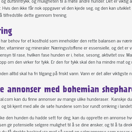
 og duftinntrykk, og muligheten til å møte andre hunder. Det er viktig a
 Hvis den ikke får nok oppgaver vil den kjede seg, og den kan utviklet d
 å tilfredstille dette gjennom trening.
ing
 har behov for et kosthold som inneholder den rette balansen av nærings
er, vitaminer og mineraler. Næringsstoffene er essensielle, og det er v
syn til rase, hvilken fase hunden er i, helse, sesong, aktivitet osv. M
pp om den virker for tykk. Er den for tykk skal den ha mindre mat og
den alltid skal ha fri tilgang på friskt vann. Vann er det aller viktigs
le annonser med bohemian shephar
al.com kan du finne annonser av mange ulike hunderaser. Kanskje du e
og bli kjent med alle de søte hundene som bor rundt omkring i landet
kke den hunden du hadde sett for deg, kan du opprette en annonse hv
n gir potensielle selgere mulighet til å se dine ønsker, og til å ta d
 du få direkte beskjed via mail så snart en salgsannonse som passer d