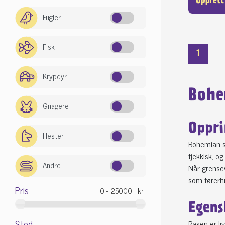
Opprett
Fugler
Fisk
1
Krypdyr
Bohe
Gnagere
Oppri
Hester
Bohemian sh
tjekkisk, o
Andre
Når grensev
som førerh
Pris
Egens
Sted
Rasen er li