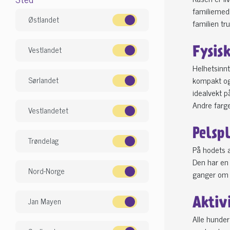
familiemed
Østlandet
familien tru
Vestlandet
Fysis
Helhetsinn
kompakt og
Sørlandet
idealvekt p
Andre farger
Vestlandetet
Pelsp
Trøndelag
På hodets a
Den har en 
Nord-Norge
ganger om å
Jan Mayen
Aktiv
Alle hunder 