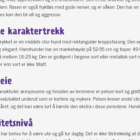
lem. Rasen er også fryktløs med gode nerver, og er våken. Den har en
es kan den bli vill og aggressiv.
ke karaktertrekk
trykket er en middels stor hund med rektangulær kroppsfasong. Den er
 elegant. Hannhunder har en mankehøyde på 52-55 cm og tisper 49-
å mellom 18-25 kg. Den er godkjent i fargene sort eller metallisk sort m
 enn sort er ikke tillatt.
leie
nsiktsdel, ørespissene og forsiden av lemmene er pelsen kort og glatt.
velutviklet underull som er kortere og mykere. Pelsen krever endel stell
ret, og det kan være lurt å børste den ekstra i disse periodene. Hu
itetsnivå
har behov for å være ute og gå tur daglig. Det er ikke tilstrekkelig at d