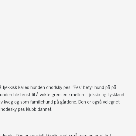
 tjekkisk kalles hunden chodsky pes. "Pes" betyr hund på på
Hunden ble brukt til å vokte grensene mellom Tjekkia og Tyskland.
 av kveg og som familiehund på gårdene. Den er også velegnet
 Chodesky pes klubb dannet.
holdende. Den er spesielt kjærlig mot små barn og er et fint