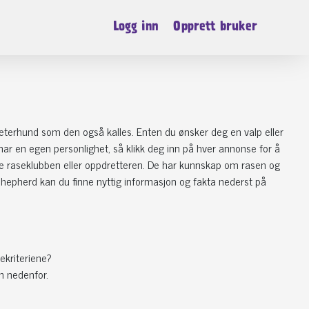
Logg inn
Opprett bruker
jeterhund som den også kalles. Enten du ønsker deg en valp eller
g har en egen personlighet, så klikk deg inn på hver annonse for å
te raseklubben eller oppdretteren. De har kunnskap om rasen og
epherd kan du finne nyttig informasjon og fakta nederst på
ekriteriene?
n nedenfor.