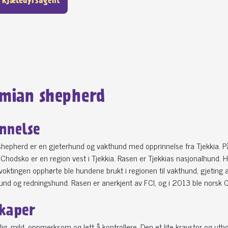
 kjæledyrsagent
mian shepherd
nnelse
epherd er en gjeterhund og vakthund med opprinnelse fra Tjekkia. På
g Chodsko er en region vest i Tjekkia. Rasen er Tjekkias nasjonalhund. 
oktingen opphørte ble hundene brukt i regionen til vakthund, gjeting
und og redningshund. Rasen er anerkjent av FCI, og i 2013 ble norsk
kaper
vlig, mild, oppmerksom og lett å kontrollere. Den et lite kravstor og ut