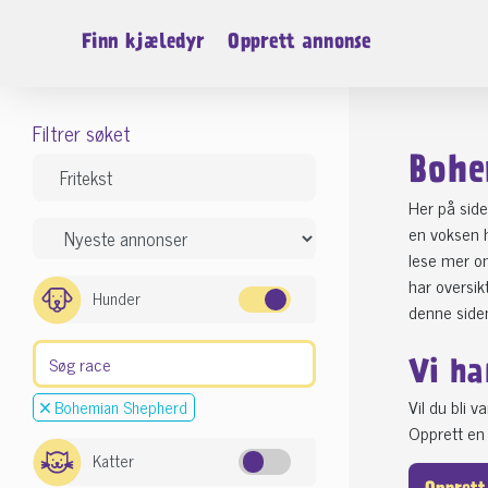
Finn kjæledyr
Opprett annonse
Filtrer søket
Bohe
Her på side
en voksen h
lese mer om
har oversi
Hunder
denne side
Vi ha
Vil du bli 
Bohemian Shepherd
Opprett en 
Katter