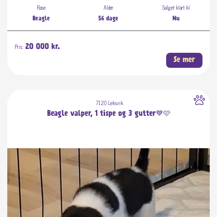
Rase
Alder
Salget klart kl
Beagle
56 dage
Nu
Pris:
20 000 kr.
Se mer
7120 Leksvik
Beagle valper, 1 tispe og 3 gutter💙🩷