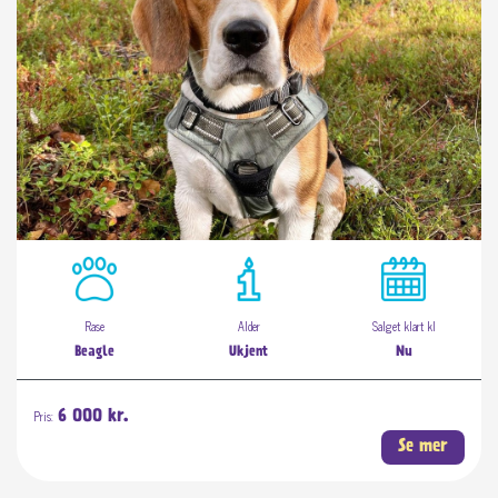
Rase
Alder
Salget klart kl
Beagle
Ukjent
Nu
Pris:
6 000 kr.
Se mer