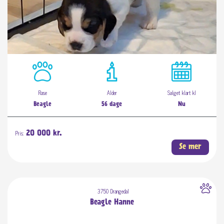
Rase
Alder
Salget klart kl
Beagle
56 dage
Nu
Pris:
20 000 kr.
Se mer
3750 Drangedal
Beagle Hanne