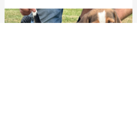
Rase
Alder
Salget klart kl
Beagle
56 dage
Nu
Pris:
20 000 kr.