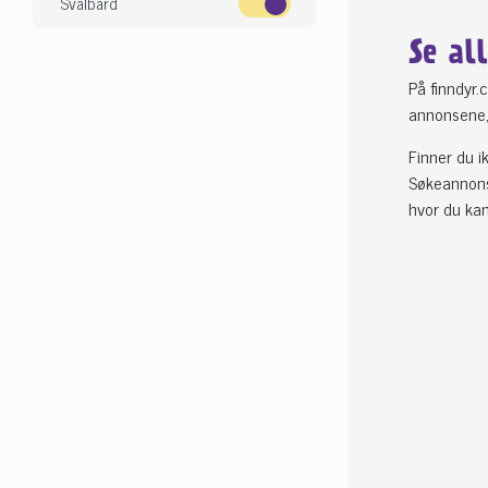
Svalbard
Se al
På finndyr.
annonsene, 
Finner du i
Søkeannonse
hvor du kan