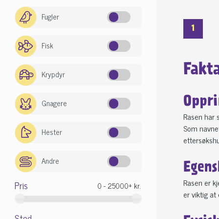
Fugler
1
Fisk
Fakt
Krypdyr
Oppri
Gnagere
Rasen har s
Som navnet 
Hester
ettersøkshu
Andre
Egens
Rasen er kj
Pris
er viktig a
Sted