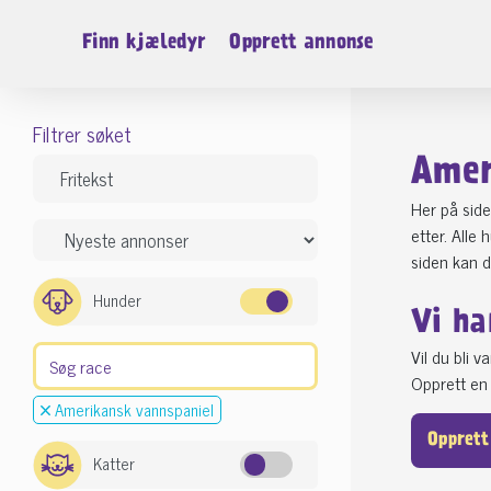
Finn kjæledyr
Opprett annonse
Filtrer søket
Amer
Her på side
etter. Alle
siden kan 
Hunder
Vi ha
Vil du bli 
Opprett en 
Amerikansk vannspaniel
Opprett
Katter