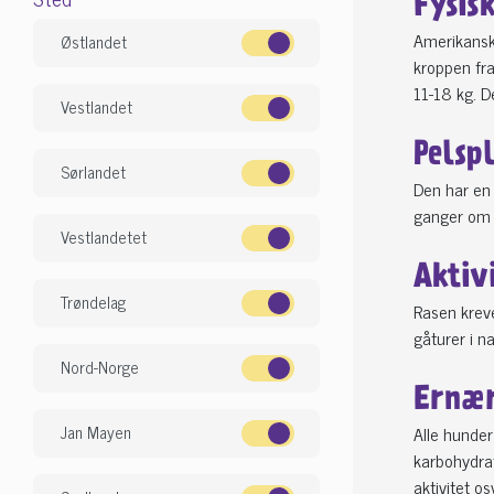
Fysis
Amerikansk 
Østlandet
kroppen fr
11-18 kg. 
Vestlandet
Pelsp
Sørlandet
Den har en t
ganger om å
Vestlandetet
Aktiv
Trøndelag
Rasen kreve
gåturer i n
Nord-Norge
Ernær
Jan Mayen
Alle hunder
karbohydrat
aktivitet o