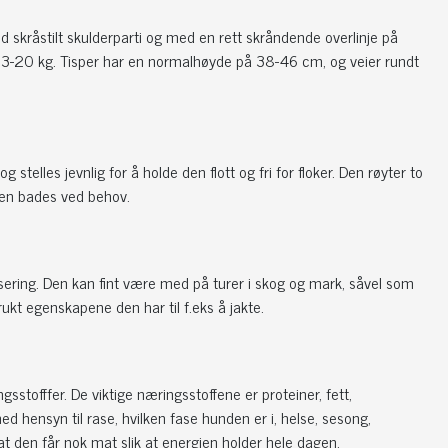
 skråstilt skulderparti og med en rett skråndende overlinje på
3-20 kg. Tisper har en normalhøyde på 38-46 cm, og veier rundt
stelles jevnlig for å holde den flott og fri for floker. Den røyter to
nden bades ved behov.
visering. Den kan fint være med på turer i skog og mark, såvel som
brukt egenskapene den har til f.eks å jakte.
stofffer. De viktige næringsstoffene er proteiner, fett,
 hensyn til rase, hvilken fase hunden er i, helse, sesong,
 at den får nok mat slik at energien holder hele dagen.