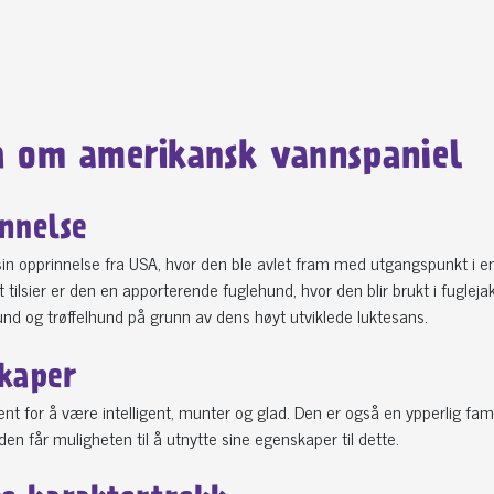
a om amerikansk vannspaniel
nnelse
in opprinnelse fra USA, hvor den ble avlet fram med utgangspunkt i en
tilsier er den en apporterende fuglehund, hvor den blir brukt i fuglejak
nd og trøffelhund på grunn av dens høyt utviklede luktesans.
kaper
ent for å være intelligent, munter og glad. Den er også en ypperlig fami
t den får muligheten til å utnytte sine egenskaper til dette.