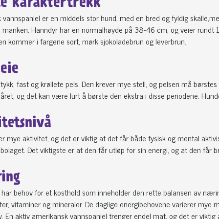
ke karaktertrekk
vannspaniel er en middels stor hund, med en bred og fyldig skalle,med
a manken. Hanndyr har en normalhøyde på 38-46 cm, og veier rundt 1
Den kommer i fargene sort, mørk sjokoladebrun og leverbrun.
leie
ykk, fast og krøllete pels. Den krever mye stell, og pelsen må børstes og 
ret, og det kan være lurt å børste den ekstra i disse periodene. Hu
itetsnivå
r mye aktivitet, og det er viktig at det får både fysisk og mental akti
abolaget. Det viktigste er at den får utløp for sin energi, og at den får 
ing
 har behov for et kosthold som inneholder den rette balansen av nærings
er, vitaminer og mineraler. De daglige energibehovene varierer mye med
sv. En aktiv amerikansk vannspaniel trenger endel mat, og det er viktig