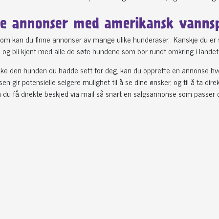
le annonser med amerikansk vanns
com kan du finne annonser av mange ulike hunderaser. Kanskje du er så
og bli kjent med alle de søte hundene som bor rundt omkring i landet
kke den hunden du hadde sett for deg, kan du opprette en annonse hv
n gir potensielle selgere mulighet til å se dine ønsker, og til å ta d
 du få direkte beskjed via mail så snart en salgsannonse som passer d