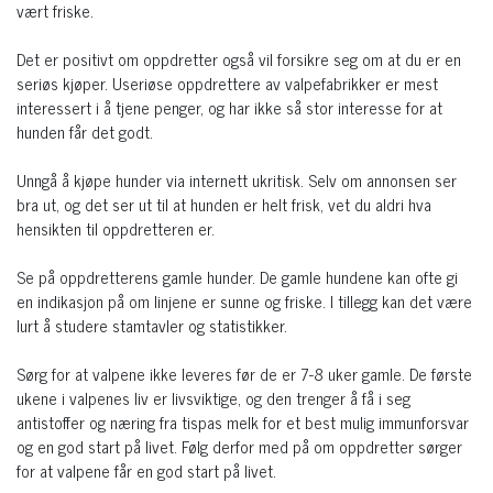
vært friske.
Det er positivt om oppdretter også vil forsikre seg om at du er en
seriøs kjøper. Useriøse oppdrettere av valpefabrikker er mest
interessert i å tjene penger, og har ikke så stor interesse for at
hunden får det godt.
Unngå å kjøpe hunder via internett ukritisk. Selv om annonsen ser
bra ut, og det ser ut til at hunden er helt frisk, vet du aldri hva
hensikten til oppdretteren er.
Se på oppdretterens gamle hunder. De gamle hundene kan ofte gi
en indikasjon på om linjene er sunne og friske. I tillegg kan det være
lurt å studere stamtavler og statistikker.
Sørg for at valpene ikke leveres før de er 7-8 uker gamle. De første
ukene i valpenes liv er livsviktige, og den trenger å få i seg
antistoffer og næring fra tispas melk for et best mulig immunforsvar
og en god start på livet. Følg derfor med på om oppdretter sørger
for at valpene får en god start på livet.