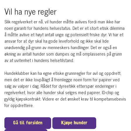
Vil ha nye regler
Slik regelverket er nå, vil hunder måtte avlives fordi man ikke har
noen garanti for hundens helsestatus. Det er et stort etisk dilemma
å måtte avlive et høyt antall unge og potensielt friske dyr. Vi har et
ansvar for at dyr skal ha gode leveforhold og ikke skal lide
unødvendig på grunn av menneskers handlinger. Det er også en
økning av antall hunder som dumpes og må omplasseres på grunn
av at uvitenhet i hundens helsetilstand.
Hundeklubber kan ha egne etiske grunnregler for avl og oppdrett,
men det er ikke lovpålagt å fremlegge noen form for papirer ved
salg av valper i dag. Rådet for dyreetikk etterspør enderinger i
regelverket, hvor alle hunder skal selges med papirer, ID-chip og
gyldig kjøpskontrakt. Videre er det ønsket krav til kompetansebevis
for oppdrettere.
Gå til forsiden
Kjøpe hunder