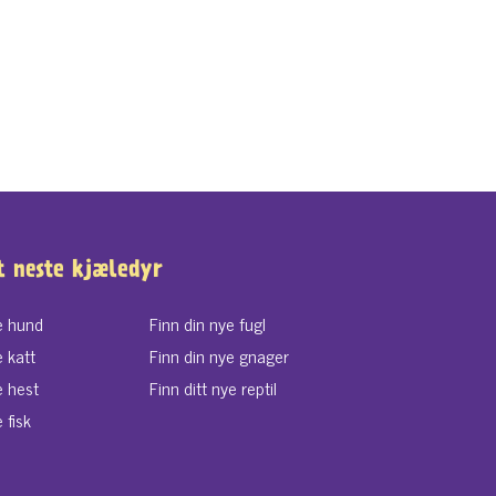
t neste kjæledyr
e hund
Finn din nye fugl
e katt
Finn din nye gnager
e hest
Finn ditt nye reptil
 fisk