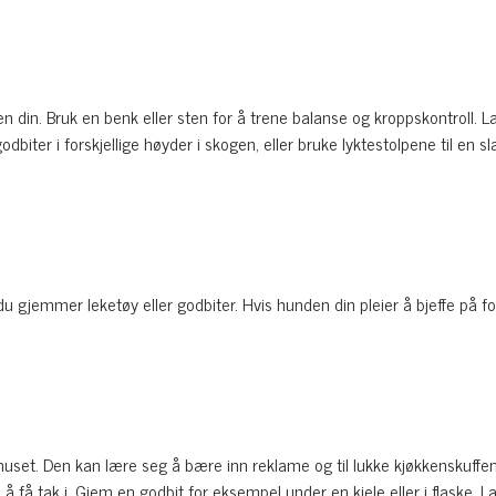
den din. Bruk en benk eller sten for å trene balanse og kroppskontroll. L
iter i forskjellige høyder i skogen, eller bruke lyktestolpene til en s
 gjemmer leketøy eller godbiter. Hvis hunden din pleier å bjeffe på fo
uset. Den kan lære seg å bære inn reklame og til lukke kjøkkenskuffen 
å tak i. Gjem en godbit for eksempel under en kjele eller i flaske. La