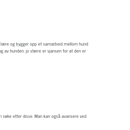
il å lære og bygger opp et samarbeid mellom hund
ng av hunden, jo større er sjansen for at den er
n søke etter disse. Man kan også avansere ved