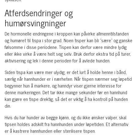
Atferdsendringer og
humørsvingninger
De hormonelle endringene i kroppen kan påvirke allmenntilstanden
og humøret til tispa i stor grad. Noen tisper kan bli "sære" og ganske
følsomme i disse periodene. Tispen kan derfor være mindre lydig
eller ikke virke å være helt seg selv. Bruk derfor ekstra tid på turer,
aktivisering og lek i denne perioden for å avlede hunden.
Siden tispa kan være mer ulydig, er det lurt å holde henne i bånd,
særlig når hannhunder er i nærheten. Når tispen nærmer seg løpetid
begynner hun å markere, og hanndyr viser gjerne interesse for
denne markeringen. Det tar ikke mange sekunder før en hannhund
kan gjøre en tispe drektig, så det er viktig å ha kontroll på hunden
din.
Hvis du har hunder av begge kjønn, og du ikke ønsker valper, skal
tipsen holdes adskilt fra hannhunden under løpetiden. Et alternativ
er å kastrere hannhunden eller sterilisere tispen.