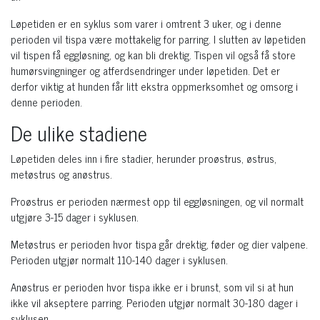
Løpetiden er en syklus som varer i omtrent 3 uker, og i denne
perioden vil tispa være mottakelig for parring. I slutten av løpetiden
vil tispen få eggløsning, og kan bli drektig. Tispen vil også få store
humørsvingninger og atferdsendringer under løpetiden. Det er
derfor viktig at hunden får litt ekstra oppmerksomhet og omsorg i
denne perioden.
De ulike stadiene
Løpetiden deles inn i fire stadier, herunder proøstrus, østrus,
metøstrus og anøstrus.
Proøstrus er perioden nærmest opp til eggløsningen, og vil normalt
utgjøre 3-15 dager i syklusen.
Metøstrus er perioden hvor tispa går drektig, føder og dier valpene.
Perioden utgjør normalt 110-140 dager i syklusen.
Anøstrus er perioden hvor tispa ikke er i brunst, som vil si at hun
ikke vil akseptere parring. Perioden utgjør normalt 30-180 dager i
syklusen.