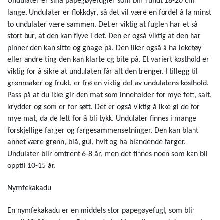
Undulater er små papegøyefugler som blir rundt 18-20 cm
lange. Undulater er flokkdyr, så det vil være en fordel å la minst
to undulater være sammen. Det er viktig at fuglen har et så
stort bur, at den kan flyve i det. Den er også viktig at den har
pinner den kan sitte og gnage på. Den liker også å ha leketøy
eller andre ting den kan klarte og bite på. Et variert kosthold er
viktig for å sikre at undulaten får alt den trenger. I tillegg til
grønnsaker og frukt, er frø en viktig del av undulatens kosthold.
Pass på at du ikke gir den mat som inneholder for mye fett, salt,
krydder og som er for søtt. Det er også viktig å ikke gi de for
mye mat, da de lett for å bli tykk. Undulater finnes i mange
forskjellige farger og fargesammensetninger. Den kan blant
annet være grønn, blå, gul, hvit og ha blandende farger.
Undulater blir omtrent 6-8 år, men det finnes noen som kan bli
opptil 10-15 år.
Nymfekakadu
En nymfekakadu er en middels stor papegøyefugl, som blir