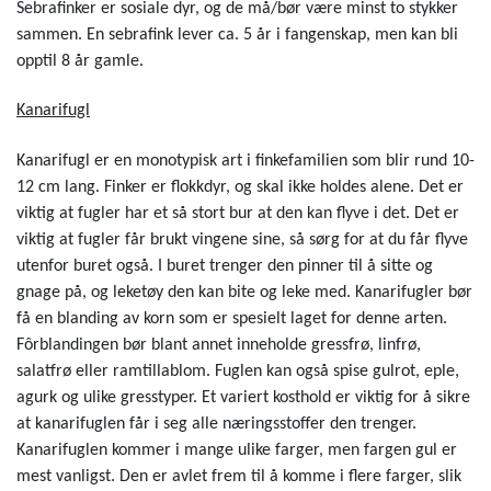
Sebrafinker er sosiale dyr, og de må/bør være minst to stykker
sammen. En sebrafink lever ca. 5 år i fangenskap, men kan bli
opptil 8 år gamle.
Kanarifugl
Kanarifugl er en monotypisk art i finkefamilien som blir rund 10-
12 cm lang. Finker er flokkdyr, og skal ikke holdes alene. Det er
viktig at fugler har et så stort bur at den kan flyve i det. Det er
viktig at fugler får brukt vingene sine, så sørg for at du får flyve
utenfor buret også. I buret trenger den pinner til å sitte og
gnage på, og leketøy den kan bite og leke med. Kanarifugler bør
få en blanding av korn som er spesielt laget for denne arten.
Fôrblandingen bør blant annet inneholde gressfrø, linfrø,
salatfrø eller ramtillablom. Fuglen kan også spise gulrot, eple,
agurk og ulike gresstyper. Et variert kosthold er viktig for å sikre
at kanarifuglen får i seg alle næringsstoffer den trenger.
Kanarifuglen kommer i mange ulike farger, men fargen gul er
mest vanligst. Den er avlet frem til å komme i flere farger, slik