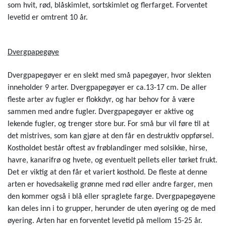
som hvit, rød, blåskimlet, sortskimlet og flerfarget. Forventet
levetid er omtrent 10 år.
Dvergpapegøye
Dvergpapegøyer er en slekt med små papegøyer, hvor slekten
inneholder 9 arter. Dvergpapegøyer er ca.13-17 cm. De aller
fleste arter av fugler er flokkdyr, og har behov for å være
sammen med andre fugler. Dvergpapegøyer er aktive og
lekende fugler, og trenger store bur. For små bur vil føre til at
det mistrives, som kan gjøre at den får en destruktiv oppførsel.
Kostholdet består oftest av frøblandinger med solsikke, hirse,
havre, kanarifrø og hvete, og eventuelt pellets eller tørket frukt.
Det er viktig at den får et variert kosthold. De fleste at denne
arten er hovedsakelig grønne med rød eller andre farger, men
den kommer også i blå eller spraglete farge. Dvergpapegøyene
kan deles inn i to grupper, herunder de uten øyering og de med
øyering. Arten har en forventet levetid på mellom 15-25 år.