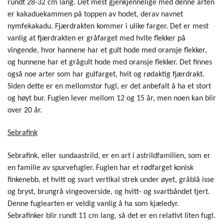
rundt 28-32 cm lang. Det mest gjenkjennelige med denne arten
er kakaduekammen på toppen av hodet, derav navnet
nymfekakadu. Fjærdrakten kommer i ulike farger. Det er mest
vanlig at fjærdrakten er gråfarget med hvite flekker på
vingende, hvor hannene har et gult hode med oransje flekker,
og hunnene har et grågult hode med oransje flekker. Det finnes
også noe arter som har gulfarget, hvit og rødaktig fjærdrakt.
Siden dette er en mellomstor fugl, er det anbefalt å ha et stort
og høyt bur. Fuglen lever mellom 12 og 15 år, men noen kan blir
over 20 år.
Sebrafink
Sebrafink, eller sundaastrild, er en art i astrildfamilien, som er
en familie av spurvefugler. Fuglen har et rødfarget konisk
finkenebb, et hvitt og svart vertikal strek under øyet, gråblå isse
og bryst, brungrå vingeoverside, og hvitt- og svartbåndet tjert.
Denne fuglearten er veldig vanlig å ha som kjæledyr.
Sebrafinker blir rundt 11 cm lang, så det er en relativt liten fugl.